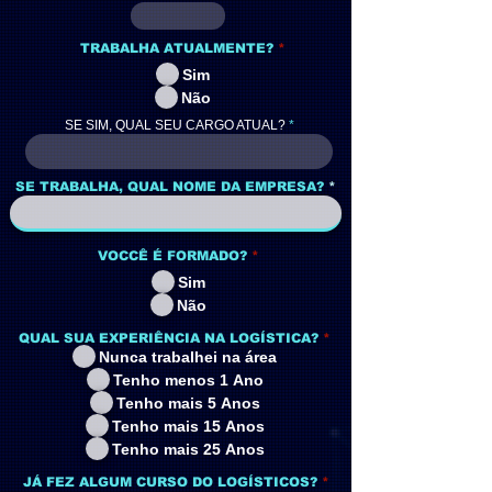
TRABALHA ATUALMENTE?
*
Sim
Não
SE SIM, QUAL SEU CARGO ATUAL?
SE TRABALHA, QUAL NOME DA EMPRESA?
VOCCÊ É FORMADO?
*
Sim
Não
QUAL SUA EXPERIÊNCIA NA LOGÍSTICA?
*
Nunca trabalhei na área
Tenho menos 1 Ano
Tenho mais 5 Anos
Tenho mais 15 Anos
Tenho mais 25 Anos
JÁ FEZ ALGUM CURSO DO LOGÍSTICOS?
*