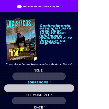
ANÚNCIE NA PRÓXIMA EDIÇÃO
Conhecimento
essencial para
você ficar
sempre bem
informado,
atualizado e se
destacar na
Logística.
Preencha o Formulário e recebe a Revista. Grátis!
NOME
SOBRENOME
CEL. WHATS-APP
IDADE